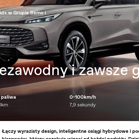
id+ w Grupie Bemo i
iezawodny i zawsze 
 paliwa
0-100km/h
00km
7,9 sekundy
Łączy wyrazisty design, inteligentne osiągi hybrydowe i 
kierowców, którzy oczekują więcej od każdej podróży. D