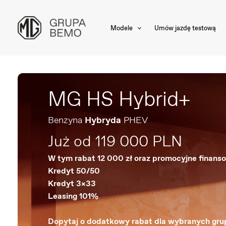
Skip
to
Modele
Umów jazdę testową
content
MG HS Hybrid+
Benzyna
Hybryda
PHEV
Już od 119 000 PLN
W tym rabat 12 000 zł oraz promocyjne finans
Kredyt 50/50
Kredyt 3×33
Leasing 101%
Dopytaj o dodatkowy rabat dla wybranych gr