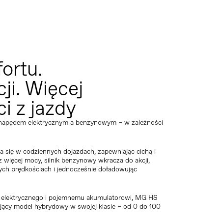
ortu.
ji. Więcej
i z jazdy
y napędem elektrycznym a benzynowym – w zależności
za się w codziennych dojazdach, zapewniając cichą i
 więcej mocy, silnik benzynowy wkracza do akcji,
ch prędkościach i jednocześnie doładowując
ika elektrycznego i pojemnemu akumulatorowi, MG HS
ający model hybrydowy w swojej klasie – od 0 do 100