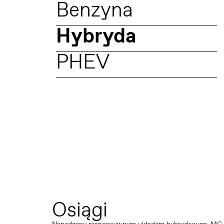
Benzyna
Hybryda
PHEV
Osiągi
Napędzany responsywnym układem hybrydowym, MG HS 