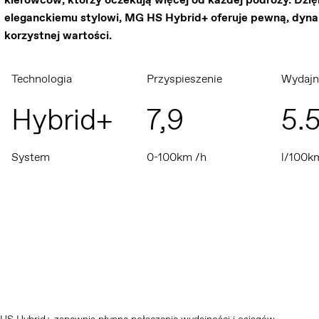
eleganckiemu stylowi, MG HS Hybrid+ oferuje pewną, dynami
korzystnej wartości.
Technologia
Przyspieszenie
Wydajn
Hybrid+
7,9
5.
System
0-100km /h
l/100k
Hybrid+ zapewnia płynne połączenie wydajności i osiągów.