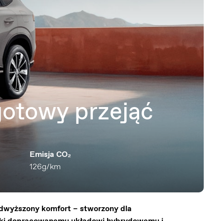
gotowy przejąć
Emisja CO₂
126g/km
podwyższony komfort – stworzony dla
zięki dopracowanemu układowi hybrydowemu i