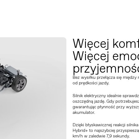
Więcej komf
Więcej emoc
przyjemnośc
Bez wysiłku przełącza się międz
od prędkości jazdy.
Silnik elektryczny idealnie sprawd
oszczędną jazdę. Gdy potrzebujesz
gwarantując płynność przy wyższy
akumulator.
Dzięki błyskawicznej reakcji siln
Hybrid+ to najszybciej przyspiesz
km/h w zaledwie 7,9 sekundy.